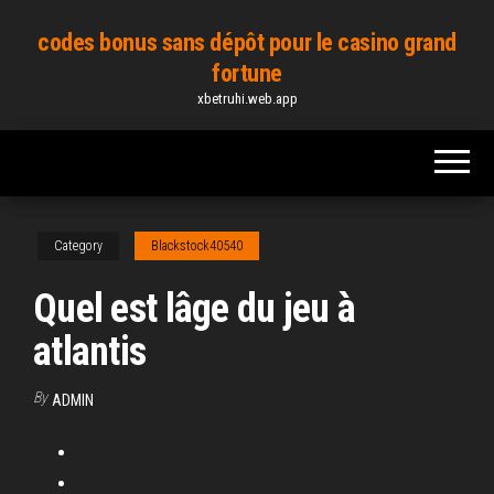
Skip
codes bonus sans dépôt pour le casino grand
to
fortune
the
xbetruhi.web.app
content
Category
Blackstock40540
Quel est lâge du jeu à
atlantis
By
ADMIN