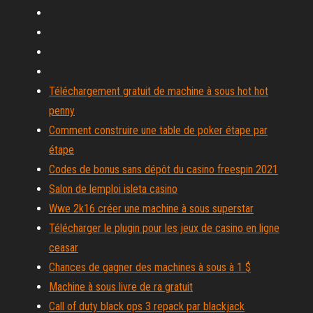
Téléchargement gratuit de machine à sous hot hot
penny
Comment construire une table de poker étape par
étape
Codes de bonus sans dépôt du casino freespin 2021
Salon de lemploi isleta casino
Wwe 2k16 créer une machine à sous superstar
Télécharger le plugin pour les jeux de casino en ligne
ceasar
Chances de gagner des machines à sous à 1 $
Machine à sous livre de ra gratuit
Call of duty black ops 3 repack par blackjack