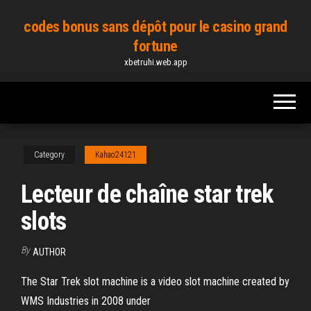
Skip
codes bonus sans dépôt pour le casino grand
to
fortune
the
xbetruhi.web.app
content
Category
Kahao24121
Lecteur de chaîne star trek
slots
By
AUTHOR
The Star Trek slot machine is a video slot machine created by
WMS Industries in 2008 under