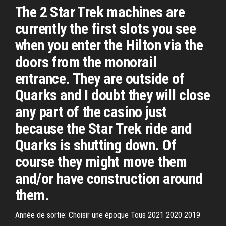
The 2 Star Trek machines are
currently the first slots you see
when you enter the Hilton via the
doors from the monorail
entrance. They are outside of
Quarks and I doubt they will close
any part of the casino just
because the Star Trek ride and
Quarks is shutting down. Of
course they might move them
and/or have construction around
them.
Année de sortie: Choisir une époque Tous 2021 2020 2019