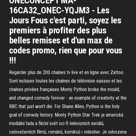
ONECONCEPT MA-
16CA32_ONEC-YQJM3 - Les
Jours Fous c'est parti, soyez les
premiers à profiter des plus
belles remises et d'un max de
codes promo, rien que pour vous
!!!
Regarder plus de 200 chaînes tv live et en ligne avec Zattoo.
Sont incluses toutes les chaînes de télévision suisses et les
chaînes privées françaises Monty Python broke the mould,
and changed comedy forever - an example of creativity at the
BBC that just won’t die. For Shane Allen, Python is the holy
grail of comedy history. Monty Python Star Trek je americká
mediální řada a fikční svět sci-fi televizních seriálů,
celovečerních filmů, románů, komiksů i videoher. Je odvozena