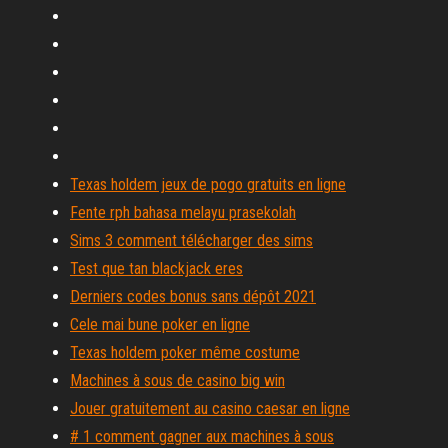
Texas holdem jeux de pogo gratuits en ligne
Fente rph bahasa melayu prasekolah
Sims 3 comment télécharger des sims
Test que tan blackjack eres
Derniers codes bonus sans dépôt 2021
Cele mai bune poker en ligne
Texas holdem poker même costume
Machines à sous de casino big win
Jouer gratuitement au casino caesar en ligne
# 1 comment gagner aux machines à sous