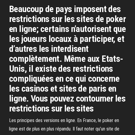
Beaucoup de pays imposent des
restrictions sur les sites de poker
en ligne; certains n’autorisent que
les joueurs locaux à participer, et
d’autres les interdisent
complètement. Même aux Etats-
Unis, il existe des restrictions
compliquées en ce qui concerne
les casinos et sites de paris en
ligne. Vous pouvez contourner les
restrictions sur les sites
Les principes des versions en ligne. En France, le poker en
ligne est de plus en plus répandu. Il faut noter qu’un site de