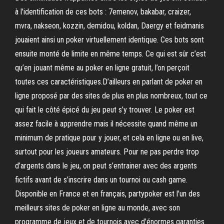
à l'identification de ces bots : 7emenov, bakabar, craizer,
mvra, nakseon, kozzin, demidou, koldan, Daergy et feidmanis
jouaient ainsi un poker virtuellement identique. Ces bots sont
ensuite monté de limite en même temps. Ce qui est sûr c’est
qu’en jouant même au poker en ligne gratuit, l’on perçoit
toutes ces caractéristiques.D’ailleurs en parlant de poker en
ligne proposé par des sites de plus en plus nombreux, tout ce
qui fait le côté épicé du jeu peut s’y trouver. Le poker est
assez facile à apprendre mais il nécessite quand même un
minimum de pratique pour y jouer, et cela en ligne ou en live,
surtout pour les joueurs amateurs. Pour ne pas perdre trop
d’argents dans le jeu, on peut s’entrainer avec des argents
fictifs avant de s’inscrire dans un tournoi ou cash game.
Disponible en France et en français, partypoker est l'un des
meilleurs sites de poker en ligne au monde, avec son
programme de jeux et de tournois avec d'énormes garanties