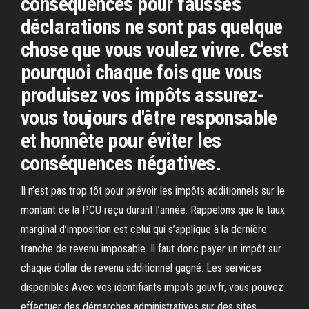
conséquences pour fausses
déclarations ne sont pas quelque
chose que vous voulez vivre. C'est
pourquoi chaque fois que vous
produisez vos impôts assurez-
vous toujours d'être responsable
et honnête pour éviter les
conséquences négatives.
Il n’est pas trop tôt pour prévoir les impôts additionnels sur le
montant de la PCU reçu durant l’année. Rappelons que le taux
marginal d’imposition est celui qui s’applique à la dernière
tranche de revenu imposable. Il faut donc payer un impôt sur
chaque dollar de revenu additionnel gagné. Les services
disponibles Avec vos identifiants impots.gouv.fr, vous pouvez
effectuer des démarches administratives sur des sites