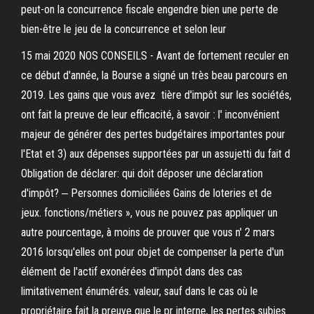
peut-on la concurrence fiscale engendre bien une perte de
bien-être le jeu de la concurrence et selon leur
15 mai 2020 NOS CONSEILS - Avant de fortement reculer en
ce début d'année, la Bourse a signé un très beau parcours en
2019. Les gains que vous avez tière d'impôt sur les sociétés,
ont fait la preuve de leur efficacité, à savoir : l' inconvénient
majeur de générer des pertes budgétaires importantes pour
l'Etat et 3) aux dépenses supportées par un assujetti du fait d
Obligation de déclarer: qui doit déposer une déclaration
d'impôt? ‒ Personnes domiciliées Gains de loteries et de
jeux. fonctions/métiers », vous ne pouvez pas appliquer un
autre pourcentage, à moins de prouver que vous n' 2 mars
2016 lorsqu'elles ont pour objet de compenser la perte d'un
élément de l'actif exonérées d'impôt dans des cas
limitativement énumérés. valeur, sauf dans le cas où le
propriétaire fait la preuve que le pr interne, les pertes subies