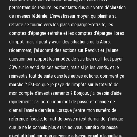
permettant de réduire les montants dus sur votre déclaration
de revenus fédérale. L'investisseur moyen qui planifie sa
retraite se tourne vers les plans d'épargne-retraite, les
comptes d'épargne-retraite et les comptes d'épargne libres
d'impôt, mais il peut y avoir des situations où la Alors,
récemment, j'ai acheté des actions sur Revolut et j'ai une
question par rapport les impôts. Je sais bien qu'il faut payer
30% sur le vend de ces actions, mais si je les vends, et je
réinvestis tout de suite dans les autres actions, comment ça
marche ? Est-ce que je paye de l'impôts sur la totalité de
mon compte d'investissements ? Bonjour, j'ai besoin d'aide
rapidement : j'ai perdu mon mot de passe et changé de
d'email l'année dernière. Lorsque j'entre mon numéro de
référence fiscale, le mot de passe m'est demandé. j'indique
que je ne le connais plus et un nouveau numéro de passe
m'est attribué sur mon ancienne adresse email, à laquelle je