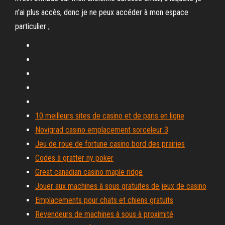
n'ai plus accès, donc je ne peux accéder à mon espace
particulier ;
10 meilleurs sites de casino et de paris en ligne
Novigrad casino emplacement sorceleur 3
Jeu de roue de fortune casino bord des prairies
Codes à gratter ny poker
Great canadian casino maple ridge
Jouer aux machines à sous gratuites de jeux de casino
Emplacements pour chats et chiens gratuits
Revendeurs de machines à sous à proximité