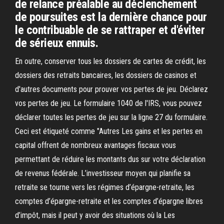
de relance préalable au déclenchement
de poursuites est la dernière chance pour
le contribuable de se rattraper et d'éviter
de sérieux ennuis.
En outre, conserver tous les dossiers de cartes de crédit, les
dossiers des retraits bancaires, les dossiers de casinos et
d'autres documents pour prouver vos pertes de jeu. Déclarez
vos pertes de jeu. Le formulaire 1040 de l'IRS, vous pouvez
déclarer toutes les pertes de jeu sur la ligne 27 du formulaire.
Ceci est étiqueté comme "Autres Les gains et les pertes en
capital offrent de nombreux avantages fiscaux vous
permettant de réduire les montants dus sur votre déclaration
de revenus fédérale. L’investisseur moyen qui planifie sa
retraite se tourne vers les régimes d’épargne-retraite, les
comptes d’épargne-retraite et les comptes d’épargne libres
d’impôt, mais il peut y avoir des situations où la Les