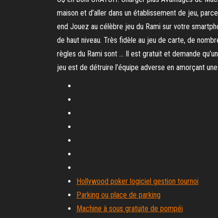
maison et d’aller dans un établissement de jeu, parce 
end Jouez au célèbre jeu du Rami sur votre smartphone
de haut niveau. Très fidèle au jeu de carte, de no
règles du Rami sont … Il est gratuit et demande qu’u
jeu est de détruire l’équipe adverse en amorçant u
Hollywood poker logiciel gestion tournoi
Parking ou place de parking
Machine à sous gratuite de pompéi