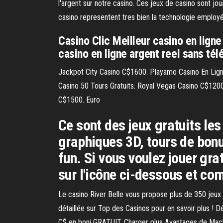
l'argent sur notre casino. Ces jeux de casino sont jou
casino representent tres bien la technologie employ
Casino Clic Meilleur casino en ligne
casino en ligne argent reel sans té
Jackpot City Casino C$1600. Playamo Casino En Lig
Casino 50 Tours Gratuits. Royal Vegas Casino C$120
C$1500. Euro
Ce sont des jeux gratuits les
graphiques 3D, tours de bonu
fun. Si vous voulez jouer gr
sur l'icône ci-dessous et co
Le casino River Belle vous propose plus de 350 jeux 
détaillée sur Top des Casinos pour en savoir plus ! D
C$ en boni GRATUIT. Charger plus Avantages de Machin